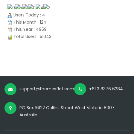
Users Today : 4
This Month : 124
This Year : 4959
Total Users : 51043
support@themesflat.com
+61 3 8376 6284
PO Box 16122 Collins Street West Victoria 8007
Australia