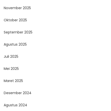
November 2025
Oktober 2025
September 2025
Agustus 2025
Juli 2025
Mei 2025
Maret 2025
Desember 2024
Agustus 2024