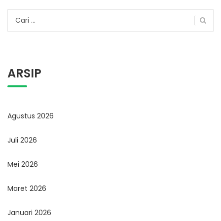
Cari
untuk:
ARSIP
Agustus 2026
Juli 2026
Mei 2026
Maret 2026
Januari 2026