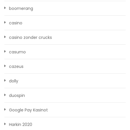
boomerang
casino
casino zonder crucks
casumo
cazeus
dolly
duospin
Google Pay Kasinot
Harkin 2020