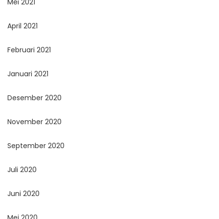
Mei 2021
April 2021
Februari 2021
Januari 2021
Desember 2020
November 2020
September 2020
Juli 2020
Juni 2020
Mei 2020