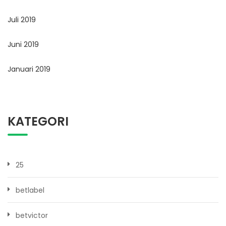
Juli 2019
Juni 2019
Januari 2019
KATEGORI
25
betlabel
betvictor