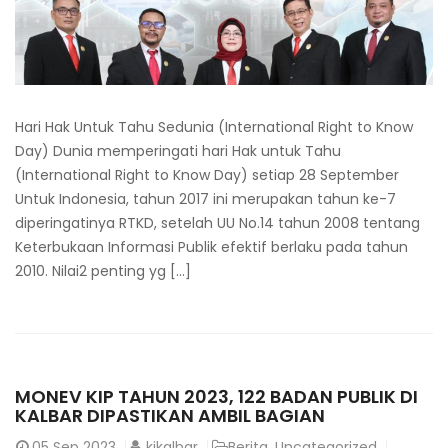
Hari Hak Untuk Tahu Sedunia (International Right to Know
Day) Dunia memperingati hari Hak untuk Tahu
(International Right to Know Day) setiap 28 September
Untuk Indonesia, tahun 2017 ini merupakan tahun ke-7
diperingatinya RTKD, setelah UU No.14 tahun 2008 tentang
Keterbukaan Informasi Publik efektif berlaku pada tahun
2010. Nilai2 penting yg […]
MONEV KIP TAHUN 2023, 122 BADAN PUBLIK DI
KALBAR DIPASTIKAN AMBIL BAGIAN
05
Sep 2023
kikalbar
Berita
,
Uncategorized