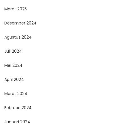
Maret 2025
Desember 2024
Agustus 2024
Juli 2024
Mei 2024
April 2024
Maret 2024
Februari 2024
Januari 2024