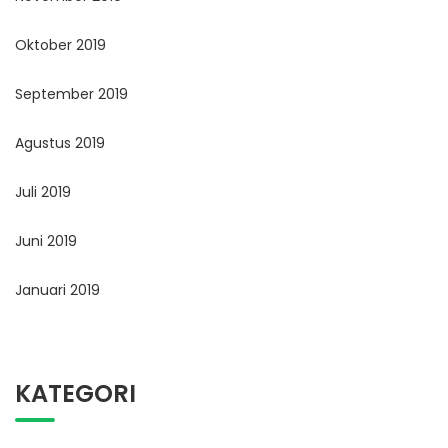
Oktober 2019
September 2019
Agustus 2019
Juli 2019
Juni 2019
Januari 2019
KATEGORI