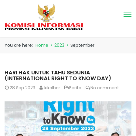
You are here:
Home
>
2023
>
September
HARI HAK UNTUK TAHU SEDUNIA
(INTERNATIONAL RIGHT TO KNOW DAY)
28
Sep 2023
kikalbar
Berita
No comment