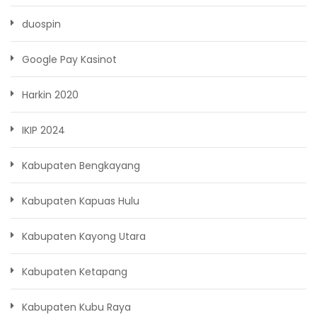
duospin
Google Pay Kasinot
Harkin 2020
IKIP 2024
Kabupaten Bengkayang
Kabupaten Kapuas Hulu
Kabupaten Kayong Utara
Kabupaten Ketapang
Kabupaten Kubu Raya