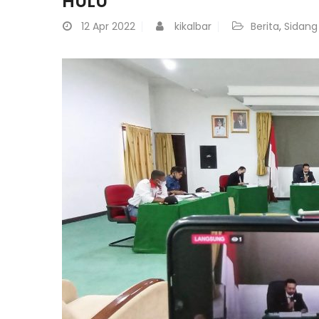
HULU
12
Apr 2022
kikalbar
Berita
,
Sidang